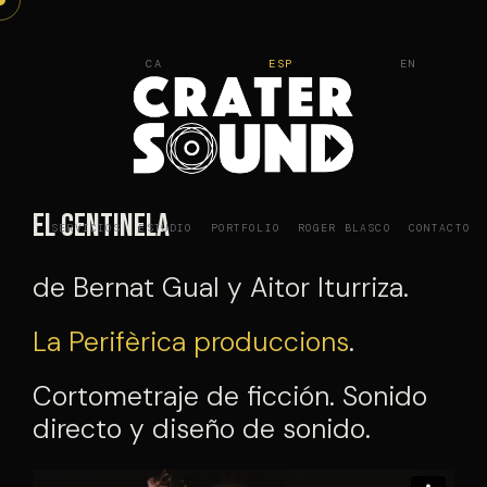
Saltar
al
CA
ESP
EN
contenido
El Centinela
SERVICIOS
ESTUDIO
PORTFOLIO
ROGER BLASCO
CONTACTO
de Bernat Gual y Aitor Iturriza.
La Perifèrica produccions
.
Cortometraje de ficción. Sonido
directo y diseño de sonido.