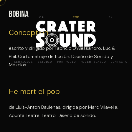
Saltar
al
Bobina
CA
ESP
EN
contenido
Conception
escrito y dirigido por Fabricio D’Alessandro. Luc &
Phil. Cortometraje de ficción. Diseño de Sonido y
SERVICIOS
ESTUDIO
PORTFOLIO
ROGER BLASCO
CONTACTO
Mezclas.
He mort el pop
de Lluís-Anton Baulenas, dirigida por Marc Vilavella.
Apunta Teatre. Teatro. Diseño de sonido.