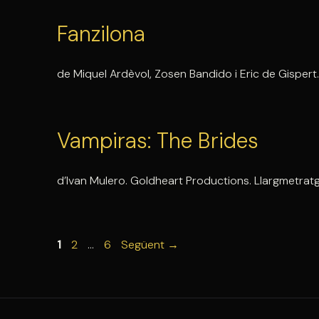
Fanzilona
de Miquel Ardèvol, Zosen Bandido i Eric de Gispert
Vampiras: The Brides
d’Ivan Mulero. Goldheart Productions. Llargmetratg
Pàgina
Pàgina
Pàgina
1
2
…
6
Següent
→