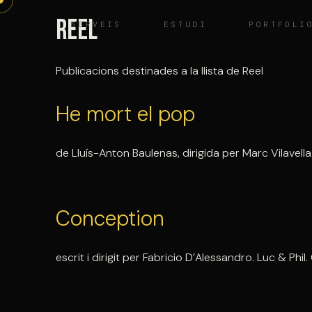
Vés
Reel
SERVEIS
ESTUDI
PORTFOLI
al
contingut
Publicacions destinades a la llista de Reel
He mort el pop
de Lluís-Anton Baulenas, dirigida per Marc Vilavella
Conception
escrit i dirigit per Fabricio D’Alessandro. Luc & Phi