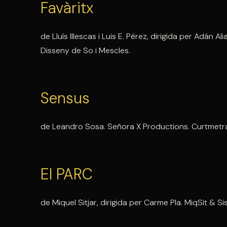
Favàritx
de Lluís Illescas i Luis E. Pérez, dirigida per Adán
Disseny de So i Mescles.
Sensus
de Leandro Sosa. Señora X Productions. Curtmetrat
El PARC
de Miquel Sitjar, dirigida per Carme Pla. MiqSit & Si