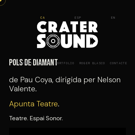
Vés
al
CA
ESP
EN
contingut
Pols de Diamant
SERVEIS
ESTUDI
PORTFOLIO
ROGER BLASCO
CONTACTE
de Pau Coya, dirigida per Nelson
Valente.
Apunta Teatre
.
Teatre. Espai Sonor.