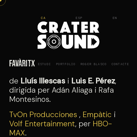
Vés
al
CA
ESP
EN
contingut
Favàritx
SERVEIS
ESTUDI
PORTFOLIO
ROGER BLASCO
CONTACTE
de
Lluís Illescas
i
Luis E. Pérez
,
dirigida per Adán Aliaga i Rafa
Montesinos.
TvOn Producciones
,
Empàtic
i
Volf Entertainment
, per
HBO-
MAX
.