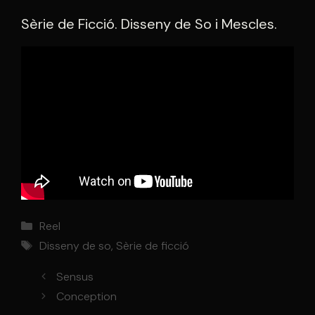
Sèrie de Ficció. Disseny de So i Mescles.
Categories
Reel
Etiquetes
Disseny de so
,
Sèrie de ficció
Sensus
Conception