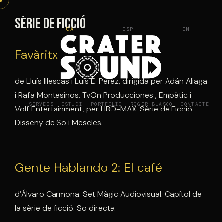
Vés
al
Sèrie de ficció
CA
ESP
EN
contingut
Favàritx
de Lluís Illescas i Luis E. Pérez, dirigida per Adán Aliaga
i Rafa Montesinos. TvOn Producciones , Empàtic i
SERVEIS
ESTUDI
PORTFOLIO
ROGER BLASCO
CONTACTE
Volf Entertainment, per HBO-MAX. Sèrie de Ficció.
Disseny de So i Mescles.
Gente Hablando 2: El café
d’Álvaro Carmona. Set Màgic Audiovisual. Capítol de
la sèrie de ficció. So directe.