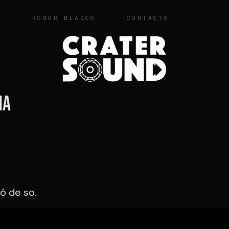
O
ROGER BLASCO
CONTACTE
ia
ió de so.