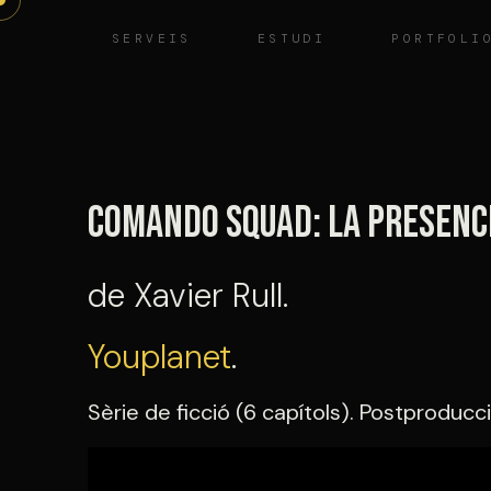
Vés
SERVEIS
ESTUDI
PORTFOLI
al
contingut
Comando squad: La presenc
de Xavier Rull.
Youplanet
.
Sèrie de ficció (6 capítols). Postproducc