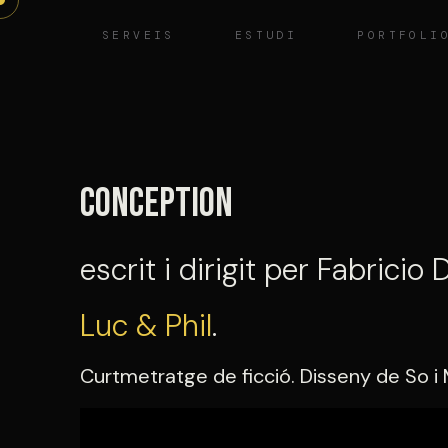
Vés
SERVEIS
ESTUDI
PORTFOLI
al
contingut
Conception
escrit i dirigit per Fabricio
Luc & Phil
.
Curtmetratge de ficció. Disseny de So i