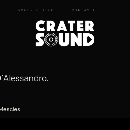
O
ROGER BLASCO
CONTACTE
 D’Alessandro.
 Mescles.