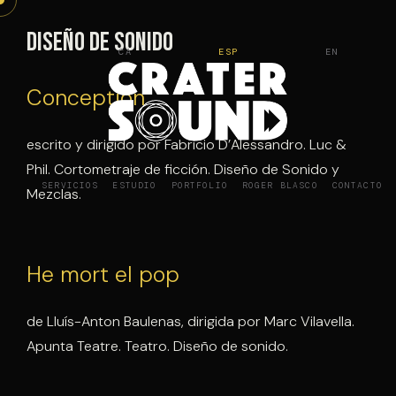
Saltar
al
Diseño de sonido
CA
ESP
EN
contenido
Conception
escrito y dirigido por Fabricio D’Alessandro. Luc &
Phil. Cortometraje de ficción. Diseño de Sonido y
SERVICIOS
ESTUDIO
PORTFOLIO
ROGER BLASCO
CONTACTO
Mezclas.
He mort el pop
de Lluís-Anton Baulenas, dirigida por Marc Vilavella.
Apunta Teatre. Teatro. Diseño de sonido.