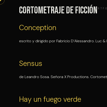
Saltar
Cortometraje de ficción
SERVICIOS
ESTUDIO
PORTF
al
contenido
Conception
escrito y dirigido por Fabricio D’Alessandro. Luc &
Sensus
de Leandro Sosa. Señora X Productions. Cortometr
Hay un fuego verde