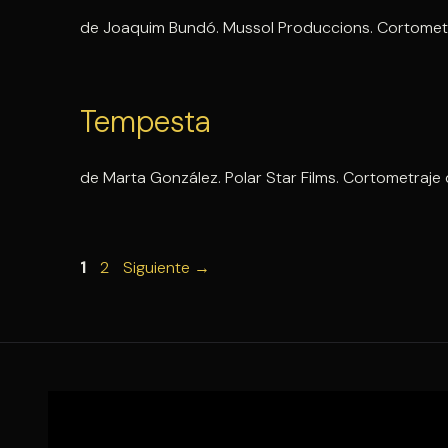
de Joaquim Bundó. Mussol Produccions. Cortometra
Tempesta
de Marta González. Polar Star Films. Cortometraje 
Página
Página
1
2
Siguiente
→