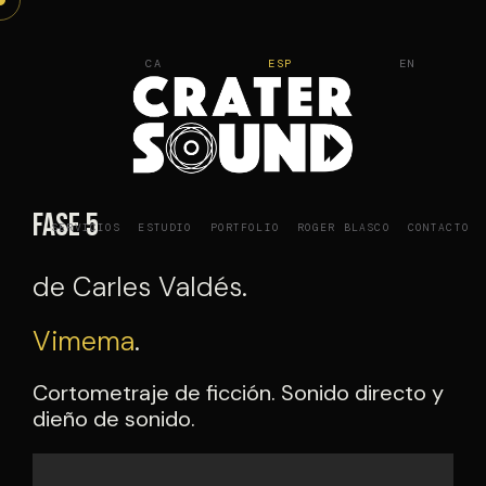
Saltar
al
CA
ESP
EN
contenido
Fase 5
SERVICIOS
ESTUDIO
PORTFOLIO
ROGER BLASCO
CONTACTO
de Carles Valdés.
Vimema
.
Cortometraje de ficción. Sonido directo y
dieño de sonido.