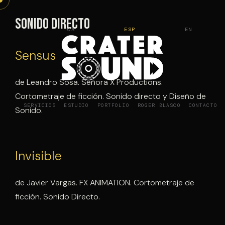
Saltar
al
Sonido directo
CA
ESP
EN
contenido
Sensus
de Leandro Sosa. Señora X Productions.
Cortometraje de ficción. Sonido directo y Diseño de
SERVICIOS
ESTUDIO
PORTFOLIO
ROGER BLASCO
CONTACTO
Sonido.
Invisible
de Javier Vargas. FX ANIMATION. Cortometraje de
ficción. Sonido Directo.