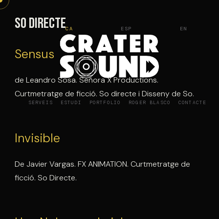
Vés
al
So directe
CA
ESP
EN
contingut
Sensus
de Leandro Sosa. Señora X Productions.
Curtmetratge de ficció. So directe i Disseny de So.
SERVEIS
ESTUDI
PORTFOLIO
ROGER BLASCO
CONTACTE
Invisible
De Javier Vargas. FX ANIMATION. Curtmetratge de
ficció. So Directe.