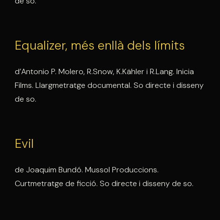
de so.
Equalizer, més enllà dels límits
d’Antonio P. Molero, R.Snow, K.Kähler i R.Lang. Inicia
Films. Llargmetratge documental. So directe i disseny
de so.
Evil
de Joaquim Bundó. Mussol Produccions.
Curtmetratge de ficció. So directe i disseny de so.