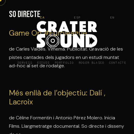
Vés
al
So directe
CA
ESP
EN
contingut
Game On #Euroleague
de Carles Valdés. Vimema. Publicitat. Gravació de les
pistes cantades dels jugadors en un estudi muntat
SERVEIS
ESTUDI
PORTFOLIO
ROGER BLASCO
CONTACTE
ad-hoc al set de rodatge.
Més enllà de l’objectiu: Dalí ,
Lacroix
de Céline Formentin i Antonio Pérez Molero. Inicia
Films. Llargmetratge documental. So directe i disseny