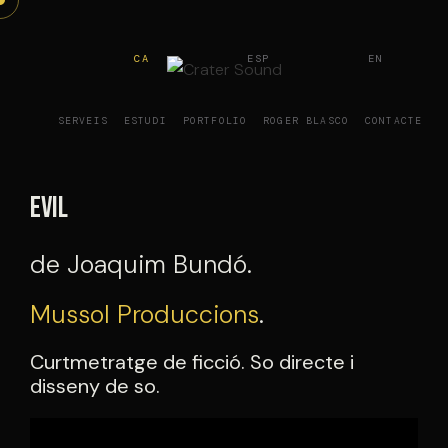
Vés
al
CA
ESP
EN
contingut
SERVEIS
ESTUDI
PORTFOLIO
ROGER BLASCO
CONTACTE
Evil
de Joaquim Bundó.
Mussol Produccions
.
Curtmetratge de ficció. So directe i
disseny de so.