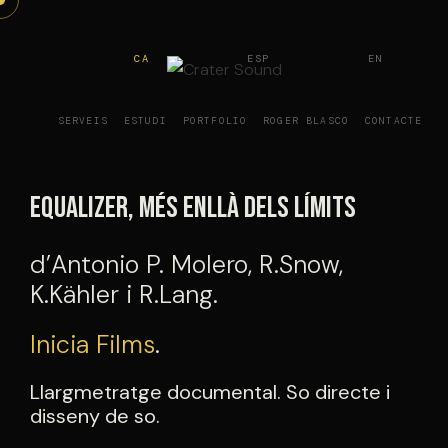
Vés
al
CA
ESP
EN
contingut
SERVEIS
ESTUDI
PORTFOLIO
ROGER BLASCO
CONTACTE
Equalizer, més enllà dels límits
d’Antonio P. Molero, R.Snow,
K.Kähler i R.Lang.
Inicia Films
.
Llargmetratge documental. So directe i
disseny de so.