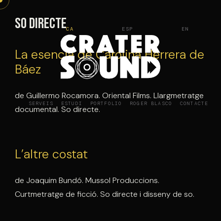
Vés
al
So directe
CA
ESP
EN
contingut
La esencia de Carolina Herrera de
Báez
de Guillermo Rocamora. Oriental Films. Llargmetratge
SERVEIS
ESTUDI
PORTFOLIO
ROGER BLASCO
CONTACTE
documental. So directe.
L’altre costat
de Joaquim Bundó. Mussol Produccions.
Curtmetratge de ficció. So directe i disseny de so.