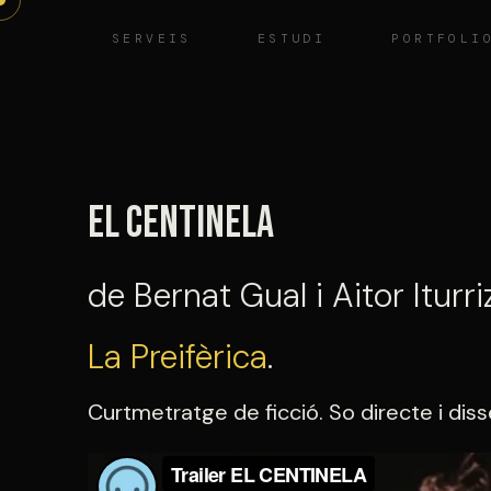
Vés
SERVEIS
ESTUDI
PORTFOLI
al
contingut
El centinela
de Bernat Gual i Aitor Iturri
La Preifèrica
.
Curtmetratge de ficció. So directe i dis