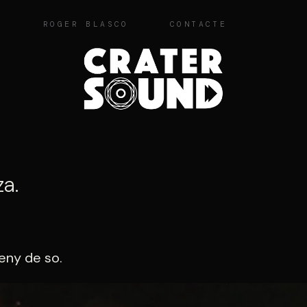
O
ROGER BLASCO
CONTACTE
za.
seny de so.