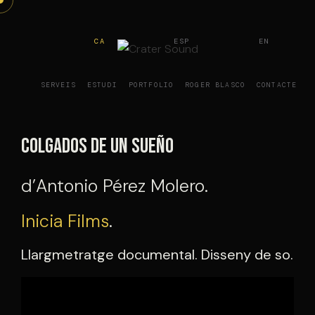
Vés
al
CA
ESP
EN
contingut
SERVEIS
ESTUDI
PORTFOLIO
ROGER BLASCO
CONTACTE
Colgados de un sueño
d’Antonio Pérez Molero.
Inicia Films
.
Llargmetratge documental. Disseny de so.