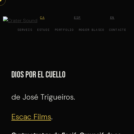
Vés
al
CA
ESP
EN
contingut
SERVEIS
ESTUDI
PORTFOLIO
ROGER BLASCO
CONTACTE
Dios por el cuello
de José Trigueiros.
Escac Films
.