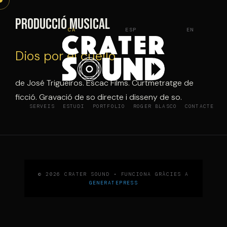
Vés
al
Producció musical
CA
ESP
EN
contingut
Dios por el cuello
de José Trigueiros. Escac Films. Curtmetratge de
ficció. Gravació de so directe i disseny de so.
SERVEIS
ESTUDI
PORTFOLIO
ROGER BLASCO
CONTACTE
© 2026 CRATER SOUND
• FUNCIONA GRÀCIES A
GENERATEPRESS