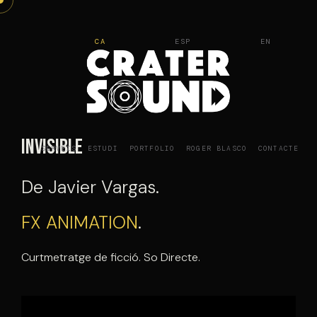
Vés
al
CA
ESP
EN
contingut
Invisible
SERVEIS
ESTUDI
PORTFOLIO
ROGER BLASCO
CONTACTE
De Javier Vargas.
FX ANIMATION
.
Curtmetratge de ficció. So Directe.