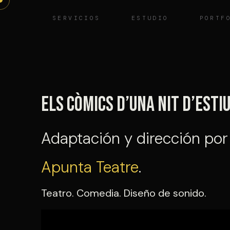
Saltar
SERVICIOS
ESTUDIO
PORTF
al
contenido
Els còmics d’una nit d’esti
Adaptación y dirección por 
Apunta Teatre
.
Teatro. Comedia. Diseño de sonido.