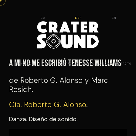
Saltar
al
CA
ESP
EN
contenido
A mi no me escribió Tenesse Williams
SERVICIOS
ESTUDIO
PORTFOLIO
ROGER BLASCO
CONTACTO
de Roberto G. Alonso y Marc
Rosich.
Cia. Roberto G. Alonso
.
Danza. Diseño de sonido.