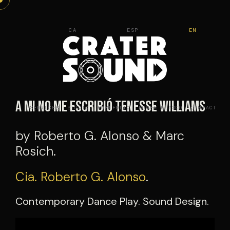
Skip
to
CA
ESP
EN
content
A mi no me escribió Tenesse Williams
SERVICES
STUDIO
PORTFOLIO
ROGER BLASCO
CONTACT
by Roberto G. Alonso & Marc
Rosich.
Cia. Roberto G. Alonso
.
Contemporary Dance Play. Sound Design.