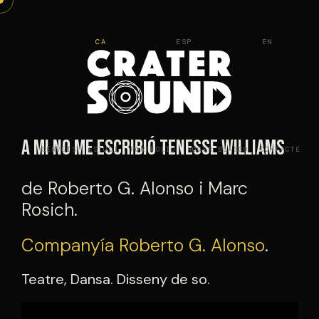
Vés
al
CA
ESP
EN
contingut
A mi no me escribió Tenesse Williams
SERVEIS
ESTUDI
PORTFOLIO
ROGER BLASCO
CONTACTE
de Roberto G. Alonso i Marc
Rosich.
Companyía Roberto G. Alonso
.
Teatre, Dansa. Disseny de so.