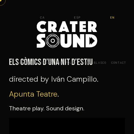
Skip
to
CA
ESP
EN
content
Els còmics d’una nit d’estiu
SERVICES
STUDIO
PORTFOLIO
ROGER BLASCO
CONTACT
directed by Iván Campillo.
Apunta Teatre
.
Theatre play. Sound design.