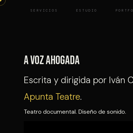
Saltar
SERVICIOS
ESTUDIO
PORTF
al
contenido
A voz ahogada
Escrita y dirigida por Iván 
Apunta Teatre
.
Teatro documental. Diseño de sonido.