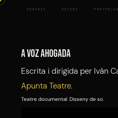
Vés
SERVEIS
ESTUDI
PORTFOLI
al
contingut
A voz ahogada
Escrita i dirigida per Iván C
Apunta Teatre
.
Teatre documental. Disseny de so.