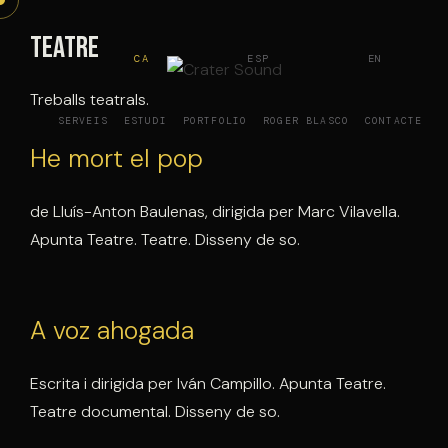
Vés
al
Teatre
CA
ESP
EN
contingut
Treballs teatrals.
SERVEIS
ESTUDI
PORTFOLIO
ROGER BLASCO
CONTACTE
He mort el pop
de Lluís-Anton Baulenas, dirigida per Marc Vilavella.
Apunta Teatre. Teatre. Disseny de so.
A voz ahogada
Escrita i dirigida per Iván Campillo. Apunta Teatre.
Teatre documental. Disseny de so.