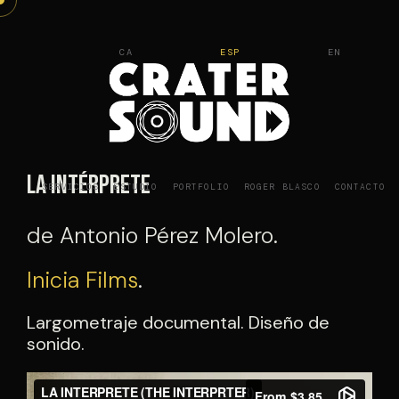
Saltar
al
CA
ESP
EN
contenido
La intérprete
SERVICIOS
ESTUDIO
PORTFOLIO
ROGER BLASCO
CONTACTO
de Antonio Pérez Molero.
Inicia Films
.
Largometraje documental. Diseño de
sonido.