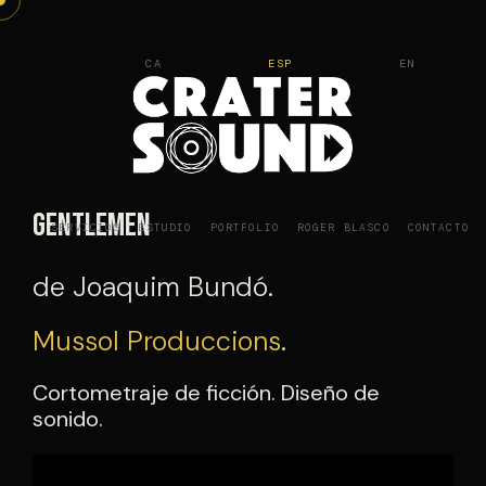
Saltar
al
CA
ESP
EN
contenido
Gentlemen
SERVICIOS
ESTUDIO
PORTFOLIO
ROGER BLASCO
CONTACTO
de Joaquim Bundó.
Mussol Produccions
.
Cortometraje de ficción. Diseño de
sonido.