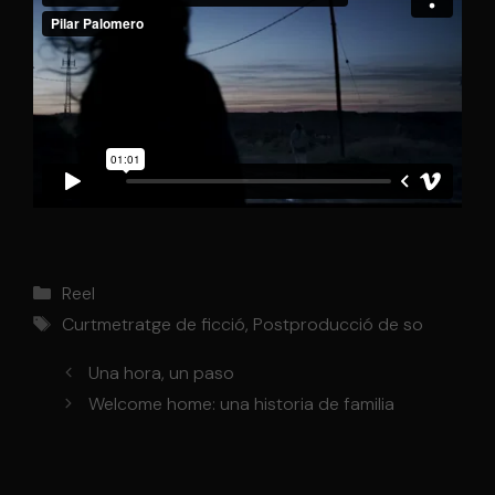
Categories
Reel
Etiquetes
Curtmetratge de ficció
,
Postproducció de so
Una hora, un paso
Welcome home: una historia de familia