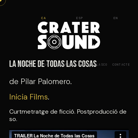
Vés
al
CA
ESP
EN
contingut
La noche de todas las cosas
SERVEIS
ESTUDI
PORTFOLIO
ROGER BLASCO
CONTACTE
de Pilar Palomero.
Inicia Films
.
Curtmetratge de ficció. Postproducció de
so.