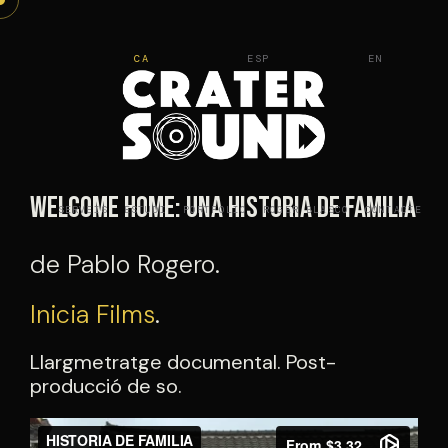
Vés
al
CA
ESP
EN
contingut
Welcome home: una historia de familia
SERVEIS
ESTUDI
PORTFOLIO
ROGER BLASCO
CONTACTE
de Pablo Rogero.
Inicia Films
.
Llargmetratge documental. Post-
producció de so.