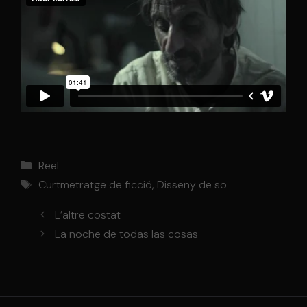
Categories
Reel
Etiquetes
Curtmetratge de ficció
,
Disseny de so
L’altre costat
La noche de todas las cosas