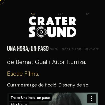
Vés
al
CA
ESP
EN
contingut
Una hora, un paso
SERVEIS
ESTUDI
PORTFOLIO
ROGER BLASCO
CONTACTE
de Bernat Gual i Aitor Iturriza.
Escac Films
.
Curtmetratge de ficció. Disseny de so.