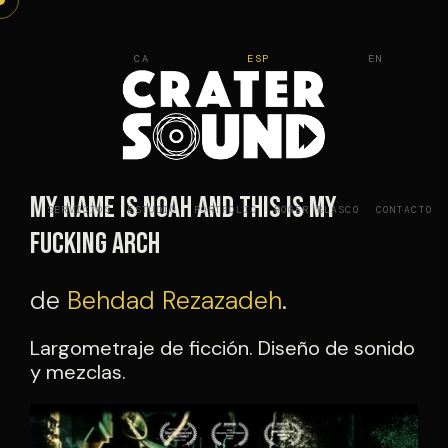
Saltar
al
CA
ESP
EN
contenido
My name is NOAH and This is my
SERVICIOS
ESTUDIO
PORTFOLIO
ROGER BLASCO
CONTACTO
fucking Arch
de
Behdad Rezazadeh
.
Largometraje de ficción. Diseño de sonido
y mezclas.