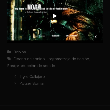
Categorías
Bobina
Etiquetas
Diseño de sonido
,
Largometraje de ficción
,
Postproducción de sonido
Tigre Callejero
Potser Somiar