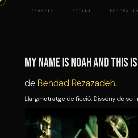
Vés
SERVEIS
ESTUDI
PORTFOLI
al
contingut
My name is NOAH and This i
de
Behdad Rezazadeh
.
Llargmetratge de ficció. Disseny de so i