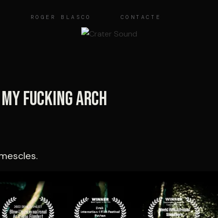
O
ROGER BLASCO
CONTACTE
s my fucking Arch
 mescles.