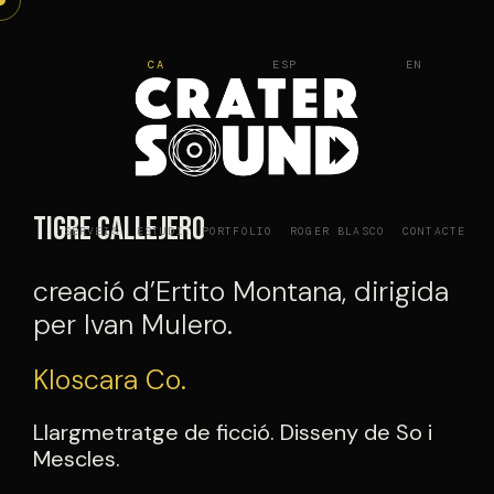
Vés
al
CA
ESP
EN
contingut
Tigre Callejero
SERVEIS
ESTUDI
PORTFOLIO
ROGER BLASCO
CONTACTE
creació d’Ertito Montana, dirigida
per Ivan Mulero.
Kloscara Co.
Llargmetratge de ficció. Disseny de So i
Mescles.