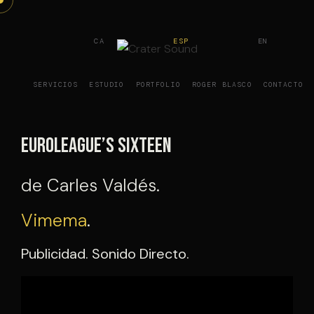
Saltar
al
CA
ESP
EN
contenido
SERVICIOS
ESTUDIO
PORTFOLIO
ROGER BLASCO
CONTACTO
Euroleague’s Sixteen
de Carles Valdés.
Vimema
.
Publicidad. Sonido Directo.