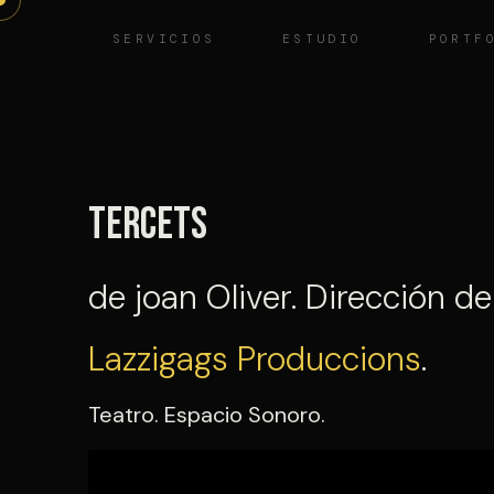
Saltar
SERVICIOS
ESTUDIO
PORTF
al
contenido
Tercets
de joan Oliver. Dirección de
Lazzigags Produccions
.
Teatro. Espacio Sonoro.