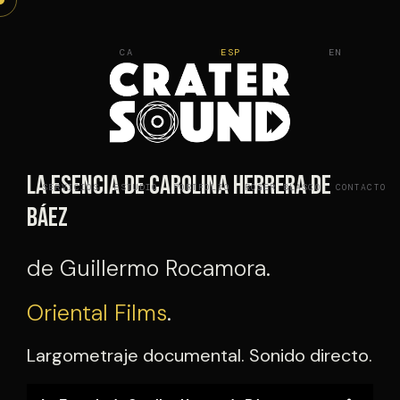
Saltar
al
CA
ESP
EN
contenido
La esencia de Carolina Herrera de
SERVICIOS
ESTUDIO
PORTFOLIO
ROGER BLASCO
CONTACTO
Báez
de Guillermo Rocamora.
Oriental Films
.
Largometraje documental. Sonido directo.