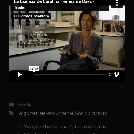
Categorías
Bobina
Etiquetas
Largometraje documental
,
Sonido directo
Welcome home: una historia de familia