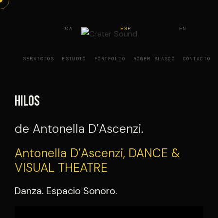
Saltar
al
CA
ESP
EN
contenido
SERVICIOS
ESTUDIO
PORTFOLIO
ROGER BLASCO
CONTACTO
Hilos
de Antonella D’Ascenzi.
Antonella D’Ascenzi, DANCE &
VISUAL THEATRE
Danza. Espacio Sonoro.