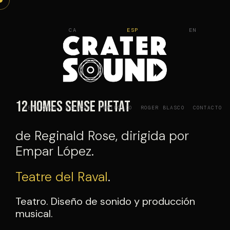
Saltar
al
CA
ESP
EN
contenido
12 homes sense pietat
SERVICIOS
ESTUDIO
PORTFOLIO
ROGER BLASCO
CONTACTO
de Reginald Rose, dirigida por
Empar López.
Teatre del Raval
.
Teatro. Diseño de sonido y producción
musical.