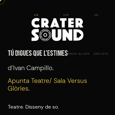
Vés
al
CA
ESP
EN
contingut
Tú digues que l’estimes
SERVEIS
ESTUDI
PORTFOLIO
ROGER BLASCO
CONTACTE
d’Ivan Campillo.
Apunta Teatre/ Sala Versus
Glòries
.
Teatre. Disseny de so.