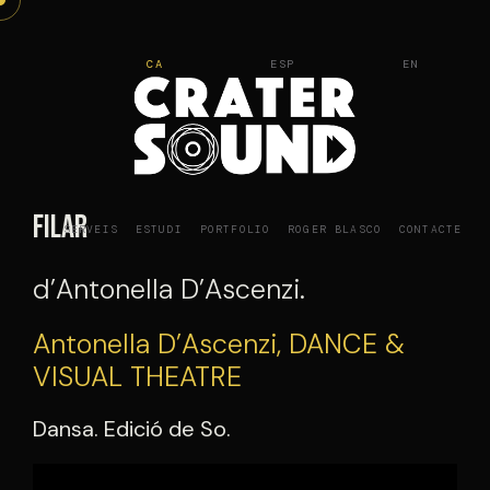
Vés
al
CA
ESP
EN
contingut
Filar
SERVEIS
ESTUDI
PORTFOLIO
ROGER BLASCO
CONTACTE
d’Antonella D’Ascenzi.
Antonella D’Ascenzi, DANCE &
VISUAL THEATRE
Dansa. Edició de So.