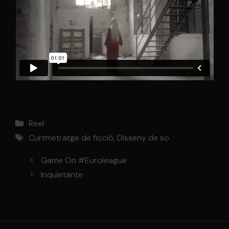
Categories
Reel
Etiquetes
Curtmetratge de ficció
,
Disseny de so
Game On #Euroleague
Inquietante