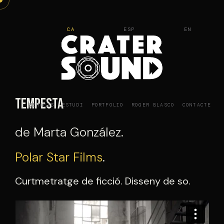
Vés
al
CA
ESP
EN
contingut
Tempesta
SERVEIS
ESTUDI
PORTFOLIO
ROGER BLASCO
CONTACTE
de Marta González.
Polar Star Films
.
Curtmetratge de ficció. Disseny de so.