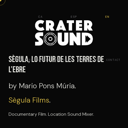
Skip
to
CA
ESP
EN
content
Sègula, lo futur de les terres de
SERVICES
STUDIO
PORTFOLIO
ROGER BLASCO
CONTACT
l’Ebre
by Mario Pons Múria.
Sègula Films
.
Documentary Film. Location Sound Mixer.