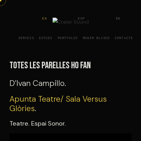
Vés
al
CA
ESP
EN
contingut
SERVEIS
ESTUDI
PORTFOLIO
ROGER BLASCO
CONTACTE
Totes les parelles ho fan
D’Ivan Campillo.
Apunta Teatre/ Sala Versus
Glòries
.
Teatre. Espai Sonor.