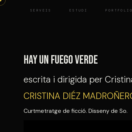
Vés
SERVEIS
ESTUDI
PORTFOLI
al
contingut
Hay un fuego verde
escrita i dirigida per Crist
CRISTINA DIÉZ MADROÑER
Curtmetratge de ficció. Disseny de So.