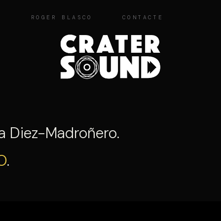
O
ROGER BLASCO
CONTACTE
ina Diez-Madroñero.
O
.